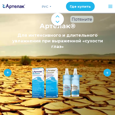
Где купить
РУС
Потяните
Артелак®
Для интенсивного и длительного
увлажнения при выраженной «сухости
глаз»