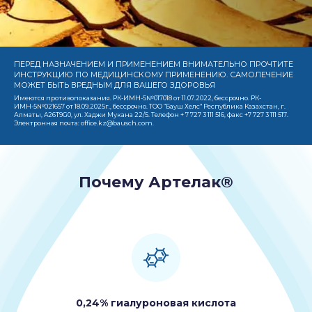
ПЕРЕД НАЗНАЧЕНИЕМ И ПРИМЕНЕНИЕМ ВНИМАТЕЛЬНО ПРОЧТИТЕ
ИНСТРУКЦИЮ ПО МЕДИЦИНСКОМУ ПРИМЕНЕНИЮ. САМОЛЕЧЕНИЕ
МОЖЕТ БЫТЬ ВРЕДНЫМ ДЛЯ ВАШЕГО ЗДОРОВЬЯ
Имеются противопоказания. РК-ИМН-5№017018 от 11.07.2022, бессрочно. РК-
ИМН-5№021657 от 18.09.2025г., бессрочно. ТОО “Бауш Хелс” Республика Казахстан, г.
Алматы, A26T9G0, ул. Хаджи Мукана 22/5. Телефон + 7 727 3 111 516, факс +7 727 3 111 517.
Электронная почта:
office.kz@bausch.com
.
Почему Артелак®
0,24% гиалуроновая кислота